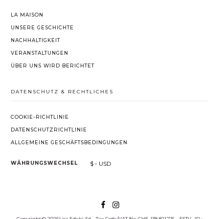
LA MAISON
UNSERE GESCHICHTE
NACHHALTIGKEIT
VERANSTALTUNGEN
ÜBER UNS WIRD BERICHTET
DATENSCHUTZ & RECHTLICHES
COOKIE-RICHTLINIE
DATENSCHUTZRICHTLINIE
ALLGEMEINE GESCHÄFTSBEDINGUNGEN
$ - USD
WÄHRUNGSWECHSEL
Copyright © 2026Lisa Edelsi Srl - Tax Code/VAT No. CHE-138.821.715 - ESTV- ID :