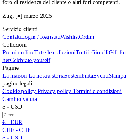
foro di residenza del cliente o altri fori competenti.
Zug, [●] marzo 2025
Servizio clienti
Contatti
Login / Registati
Wishlist
Ordini
Collezioni
Premium line
Tutte le collezioni
Tutti i Gioielli
Gift for
her
Celebrate youself
Pagine
La maison
La nostra storia
Sostenibilità
Eventi
Stampa
pagine legali
Cookie policy
Privacy policy
Termini e condizioni
Cambio valuta
$ - USD
€ - EUR
CHF - CHF
$ - USD