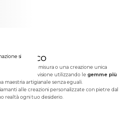
to e Unico
azione si
llo progettato su misura o una creazione unica
iamo vita alla tua visione utilizzando le
gemme più
a maestria artigianale senza eguali.
 diamanti alle creazioni personalizzate con pietre dal
o realtà ogni tuo desiderio.