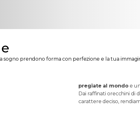
ne
Personalizza
 da sogno prendono forma con perfezione e la tua immagin
Che tu desideri un gioie
realizzata su richiesta, d
pregiate al mondo
e un
Dai raffinati orecchini di
carattere deciso, rendiam