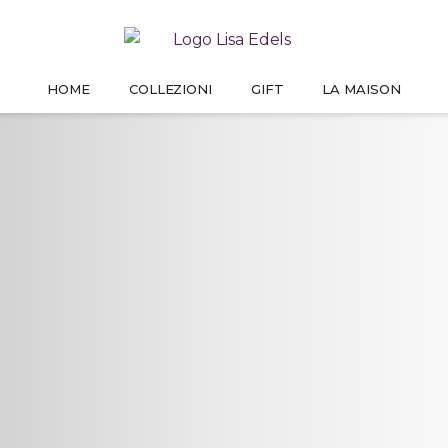
HOME
COLLEZIONI
GIFT
LA MAISON
PREMIUM LINE
GIFT FOR HER
LA NOSTRA STORIA
UT
STAMP
TRI
DAI VITA ALLE TUE IDEE
UN MOMENTO CHE NON DIMENTICHERÀ
COME TUTTO È COMINCIATO
PARLANO
PA
I