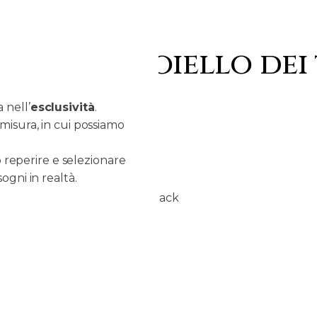
reare il gioiello dei
 nell’
esclusività
.
misura, in cui possiamo
 reperire e selezionare
ogni in realtà.