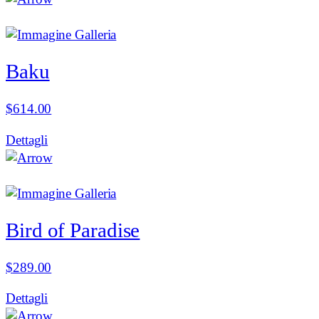
Baku
$
614.00
Dettagli
Bird of Paradise
$
289.00
Dettagli