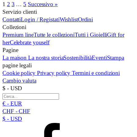
1
2
3
…
5
Successivo »
Servizio clienti
Contatti
Login / Registati
Wishlist
Ordini
Collezioni
Premium line
Tutte le collezioni
Tutti i Gioielli
Gift for
her
Celebrate youself
Pagine
La maison
La nostra storia
Sostenibilità
Eventi
Stampa
pagine legali
Cookie policy
Privacy policy
Termini e condizioni
Cambio valuta
$ - USD
€ - EUR
CHF - CHF
$ - USD