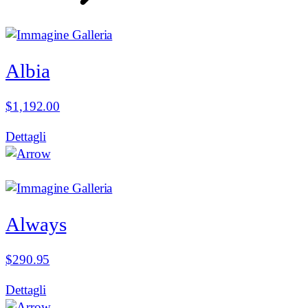
Albia
$
1,192.00
Dettagli
Always
$
290.95
Dettagli