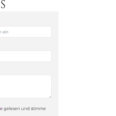
S
ie
gelesen und stimme