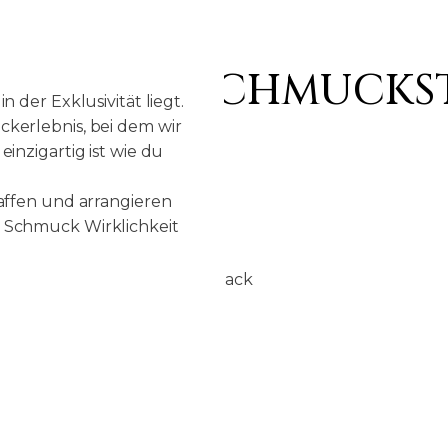
 IHR TRAUMSCHMUCK
 der Exklusivität liegt.
kerlebnis, bei dem wir
inzigartig ist wie du
affen und arrangieren
 Schmuck Wirklichkeit