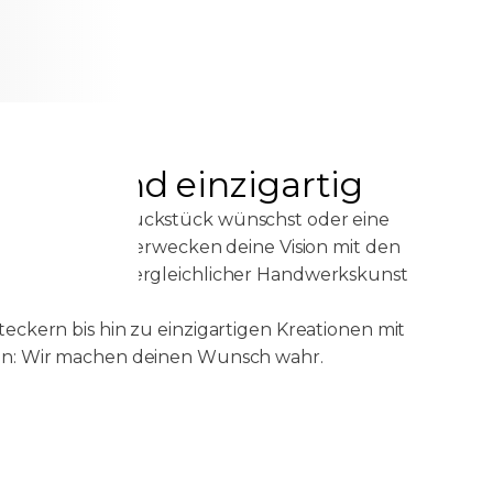
dert und einzigartig
neidertes Schmuckstück wünschst oder eine
f Anfrage – wir erwecken deine Vision mit den
er Welt und unvergleichlicher Handwerkskunst
eckern bis hin zu einzigartigen Kreationen mit
en: Wir machen deinen Wunsch wahr.