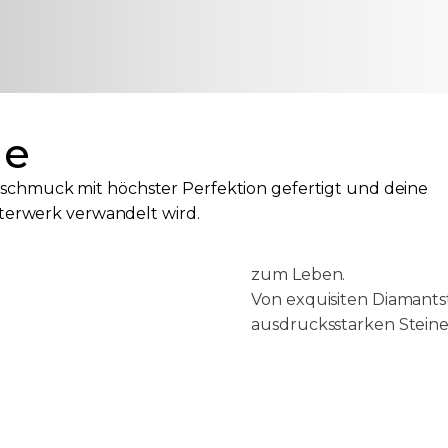
ne
Maßgeschnei
chmuck mit höchster Perfektion gefertigt und deine
Ob du dir ein maßgesch
sterwerk verwandelt wird.
exklusive Anfertigung au
edelsten Edelsteinen d
zum Leben.
Von exquisiten Diamantst
ausdrucksstarken Stein