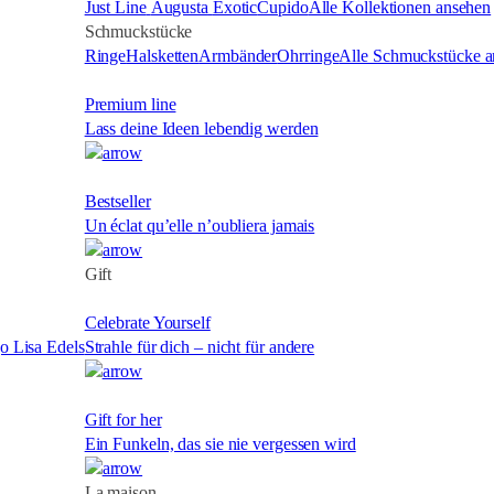
Just Line
Augusta
Exotic
Cupido
Alle Kollektionen ansehen
Schmuckstücke
Ringe
Halsketten
Armbänder
Ohrringe
Alle Schmuckstücke a
Premium line
Lass deine Ideen lebendig werden
Bestseller
Un éclat qu’elle n’oubliera jamais
Gift
Celebrate Yourself
Strahle für dich – nicht für andere
Gift for her
Ein Funkeln, das sie nie vergessen wird
La maison