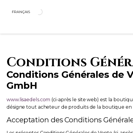
FRANÇAIS
CELEBRATE YOURSELF
COLLECTIONS
PAGES
JOYAUX
À PROP
BRILLEZ POUR VOUS, PAS POUR LES AUTR
MYSTICA
LA MAISON
BAGUES
PRESSE
Conditions Génér
MITH
NOTRE HISTOIRE
COLLIERS
EVENTS
CLASSIC LINE
DURABILITÉ
BRACELETS
JUST LINE
BOUCLES D’OREILL
Conditions Générales de Ve
AUGUSTA
EXOTIC
GmbH
VOIR TOUS LES J
CUPIDO
www.lisaedels.com
(ci-après le site web) est la bouti
VOIR TOUTES LES COLLECTIONS
désigne tout acheteur de produits de la boutique en l
Acceptation des Conditions Général
Les présentes Conditions Générales de Vente (ci-après