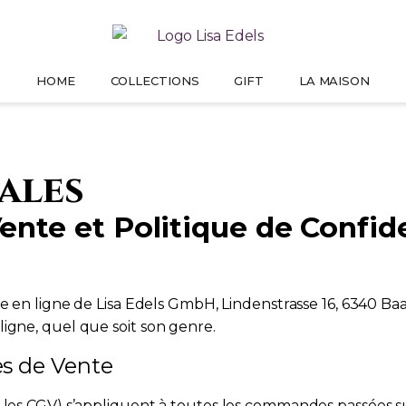
HOME
COLLECTIONS
GIFT
LA MAISON
GIFT FOR HER
PREMIUM LINE
NOTRE HISTOIRE
OS
PRES
ES
UN ÉCLAT QU’ELLE N’OUBLIERA JAMAIS
DONNEZ VIE À VOS IDÉES
COMMENT TOUT COMMENCE
ON PA
ales
ES
nte et Politique de Confide
OYAUX
que en ligne de Lisa Edels GmbH, Lindenstrasse 16, 6340 Ba
igne, quel que soit son genre.
es de Vente
 les CGV) s’appliquent à toutes les commandes passées su