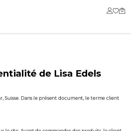
BESTSELLER
SE
UNSERE BELIEBTESTEN SCHMUCKSTÜCKE
RLE DE NOUS
ntialité de Lisa Edels
ar, Suisse. Dans le présent document, le terme client
r le site. Avant de commander des produits, le client