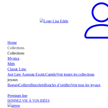
Home
Collections
Collections
Mystica
Mith
Classic Line
Just Line
Augusta
Exotic
Cupido
Voir toutes les collections
joyaux
Bagues
Colliers
Bracelets
Boucles d’oreilles
Voir tous les joyaux
Premium line
DONNEZ VIE À VOS IDÉES