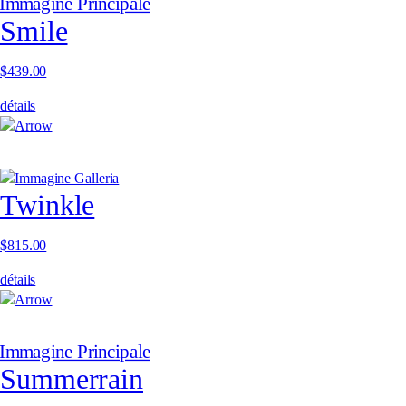
Smile
$
439.00
détails
Twinkle
$
815.00
détails
Summerrain