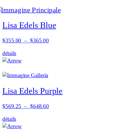
Lisa Edels Blue
Plage
$
355.00
–
$
365.00
de
détails
prix :
$355.00
à
$365.00
Lisa Edels Purple
Plage
$
569.25
–
$
648.60
de
détails
prix :
$569.25