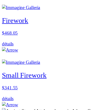
à
$648.60
Firework
$
468.05
détails
Small Firework
$
341.55
détails