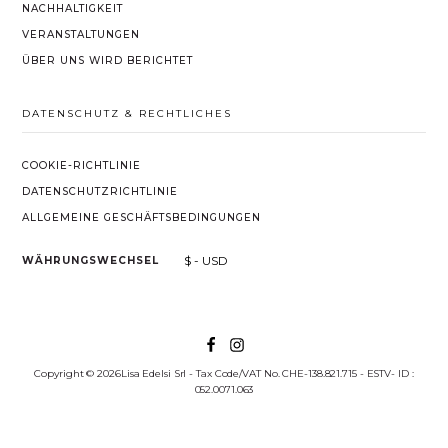
NACHHALTIGKEIT
VERANSTALTUNGEN
ÜBER UNS WIRD BERICHTET
DATENSCHUTZ & RECHTLICHES
COOKIE-RICHTLINIE
DATENSCHUTZRICHTLINIE
ALLGEMEINE GESCHÄFTSBEDINGUNGEN
$ - USD
WÄHRUNGSWECHSEL
Copyright © 2026Lisa Edelsi Srl - Tax Code/VAT No. CHE-138.821.715 - ESTV- ID :
052.0071.063